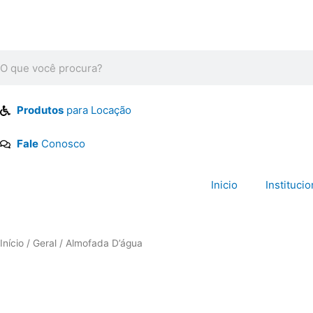
Ir
para
o
conteúdo
Pesquisar
Produtos
para Locação
Fale
Conosco
Inicio
Institucio
Início
/
Geral
/ Almofada D’água