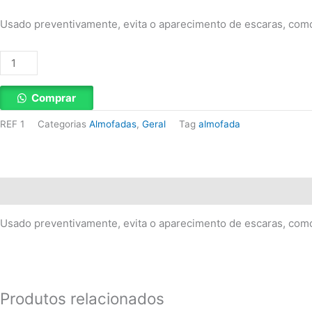
Usado preventivamente, evita o aparecimento de escaras, como 
Almofada
D'água
quantidade
Comprar
REF
1
Categorias
Almofadas
,
Geral
Tag
almofada
Descrição
Usado preventivamente, evita o aparecimento de escaras, como 
Produtos relacionados