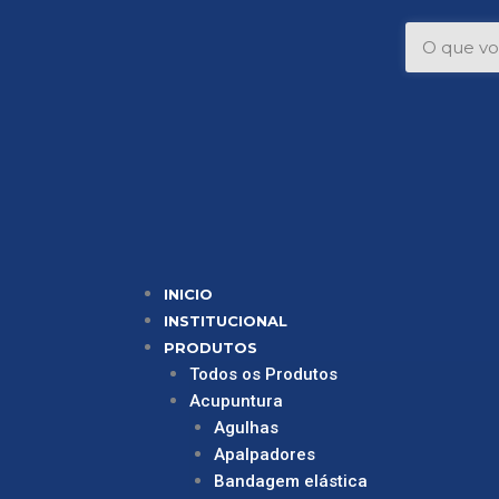
Ir
Pesquisar
para
o
conteúdo
INICIO
INSTITUCIONAL
PRODUTOS
Todos os Produtos
Acupuntura
Agulhas
Apalpadores
Bandagem elástica