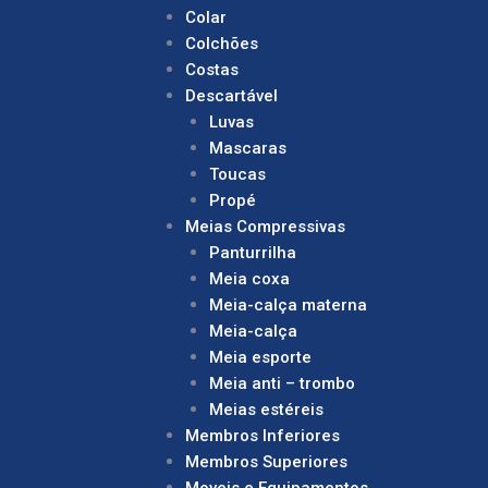
Colar
Colchões
Costas
Descartável
Luvas
Mascaras
Toucas
Propé
Meias Compressivas
Panturrilha
Meia coxa
Meia-calça materna
Meia-calça
Meia esporte
Meia anti – trombo
Meias estéreis
Membros Inferiores
Membros Superiores
Moveis e Equipamentos