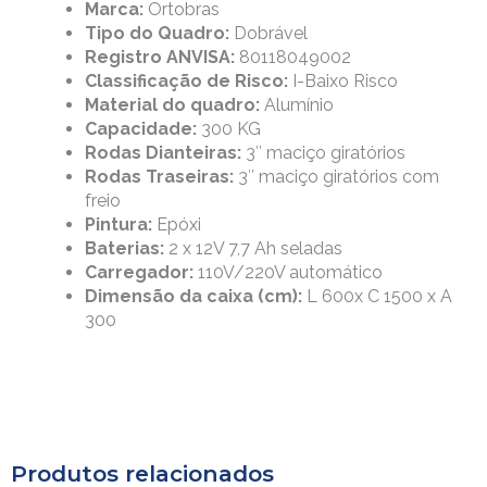
Marca:
Ortobras
Tipo do Quadro:
Dobrável
Registro ANVISA:
80118049002
Classificação de Risco:
I-Baixo Risco
Material do quadro:
Alumínio
Capacidade:
300 KG
Rodas Dianteiras:
3″ maciço giratórios
Rodas Traseiras:
3″ maciço giratórios com
freio
Pintura:
Epóxi
Baterias:
2 x 12V 7,7 Ah seladas
Carregador:
110V/220V automático
Dimensão da caixa (cm):
L 600x C 1500 x A
300
Produtos relacionados