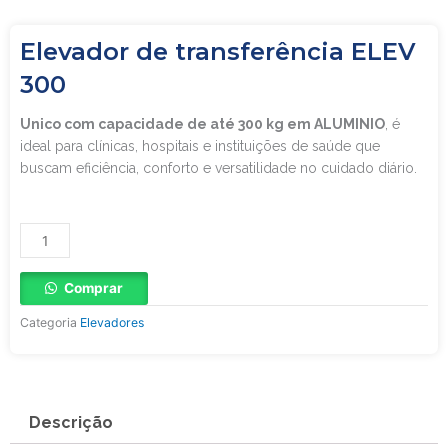
Elevador de transferência ELEV
300
Unico com capacidade de até 300 kg em ALUMINIO
, é
ideal para clínicas, hospitais e instituições de saúde que
buscam eficiência, conforto e versatilidade no cuidado diário.
Elevador
de
transferência
Comprar
ELEV
300
Categoria
Elevadores
quantidade
Descrição