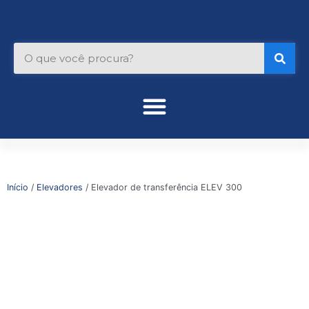
Ir
para
o
Pesquisar
conteúdo
Início
/
Elevadores
/ Elevador de transferência ELEV 300